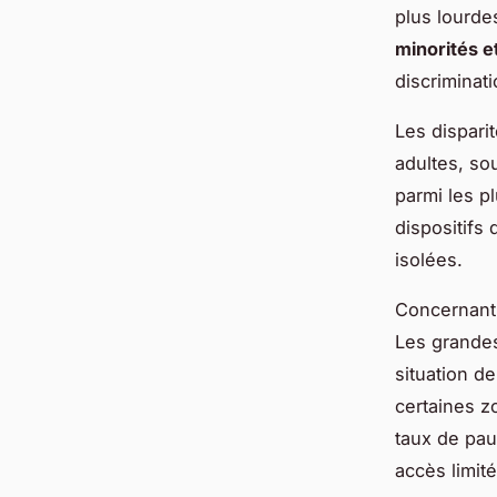
plus lourde
minorités e
discriminat
Les dispari
adultes, so
parmi les p
dispositifs
isolées.
Concernant
Les grandes
situation d
certaines z
taux de pau
accès limit