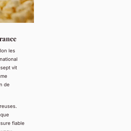
France
lon les
national
sept vit
omme
on de
ureuses.
i que
sure fiable