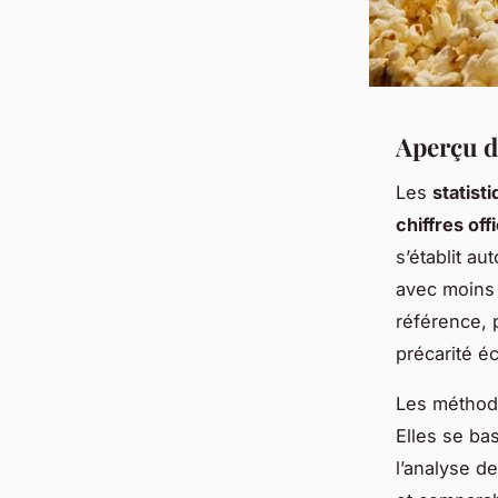
Aperçu de
Les
statist
chiffres offi
s’établit au
avec moins 
référence, 
précarité 
Les méthode
Elles se ba
l’analyse d