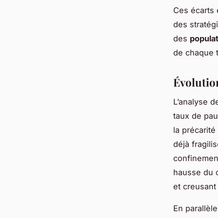
Ces écarts 
des stratég
des
popula
de chaque te
Évolutio
L’analyse 
taux de pau
la précari
déjà fragili
confinement
hausse du c
et creusant 
En parallèle