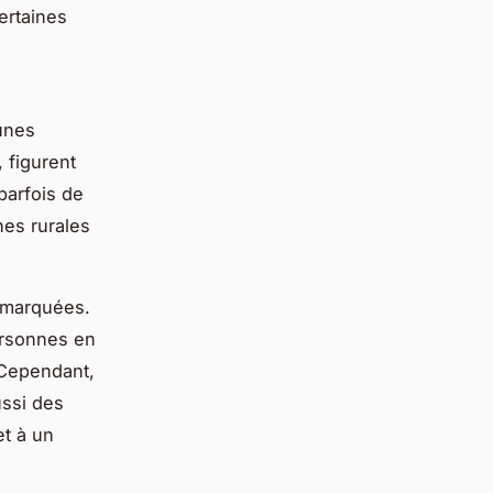
ertaines
eunes
 figurent
parfois de
nes rurales
t marquées.
ersonnes en
 Cependant,
ussi des
et à un