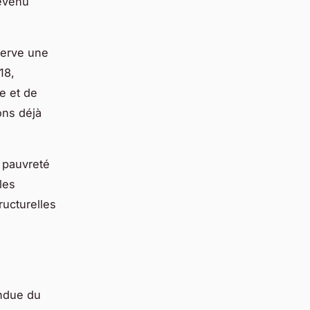
revenu
serve une
18,
e et de
ions déjà
 pauvreté
les
ructurelles
endue du