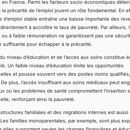
en France. Parmi les facteurs socio-économiques déterm
 la précarité de l’emploi jouent un rôle fondamental. En ef
e d’emploi stable entraîne une baisse importante des rev
directement à accroître le taux de pauvreté. Par ailleurs,
 ou à faible rémunération ne garantissent pas une sécuri
suffisante pour échapper à la précarité.
 du niveau d’éducation et de l’accès aux soins constitue 
lé. Un faible niveau d’éducation limite les opportunités
elles et pousse souvent vers des postes moins qualifiés
De plus, l’accès insuffisant aux soins médicaux peut en
eux où les problèmes de santé compromettent l’insertion s
lle, renforçant ainsi la pauvreté.
structures familiales et des migrations internes est aussi
 Les familles monoparentales, par exemple, sont plus exp
r elles supportent seules les charges financières et éduc