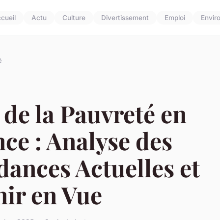
cueil
Actu
Culture
Divertissement
Emploi
Envir
é
 de la Pauvreté en
ce : Analyse des
ances Actuelles et
nir en Vue