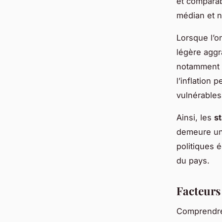
et comparab
médian et n
Lorsque l’
légère aggr
notamment d
l’inflation 
vulnérables
Ainsi, les
s
demeure un 
politiques é
du pays.
Facteurs 
Comprendr