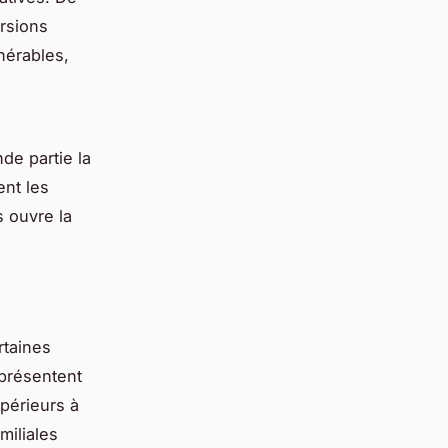
rsions
nérables,
de partie la
ent les
 ouvre la
rtaines
eprésentent
périeurs à
miliales