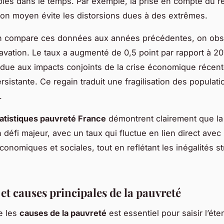
les dans le temps. Par exemple, la prise en compte du 
on moyen évite les distorsions dues à des extrêmes.
on compare ces données aux années précédentes, on ob
avation. Le taux a augmenté de 0,5 point par rapport à 20
ue aux impacts conjoints de la crise économique récent
persistante. Ce regain traduit une fragilisation des populat
.
tatistiques pauvreté France
démontrent clairement que la
défi majeur, avec un taux qui fluctue en lien direct avec 
conomiques et sociales, tout en reflétant les inégalités st
et causes principales de la pauvreté
e les
causes de la pauvreté
est essentiel pour saisir l’ét