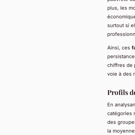
plus, les m
économiques
surtout si e
professionn
Ainsi, ces
f
persistance
chiffres de
voie à des 
Profils 
En analysan
catégories 
des groupes
la moyenne 