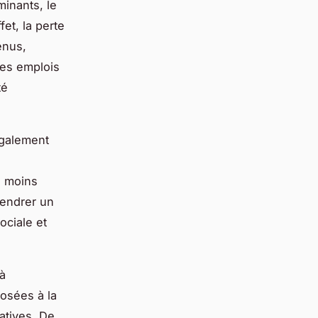
inants, le
fet, la perte
enus,
 les emplois
té
également
, moins
gendrer un
ociale et
 à
osées à la
atives. De