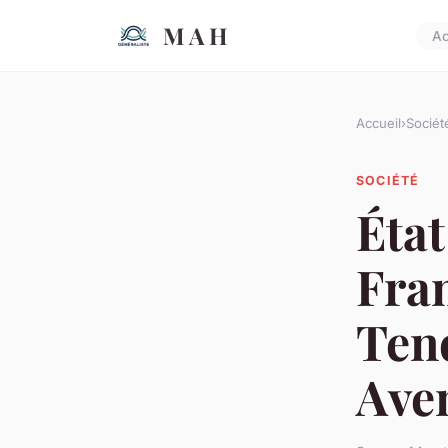
M A H
Ac
Accueil
›
Sociét
SOCIÉTÉ
État
Fran
Tend
Ave