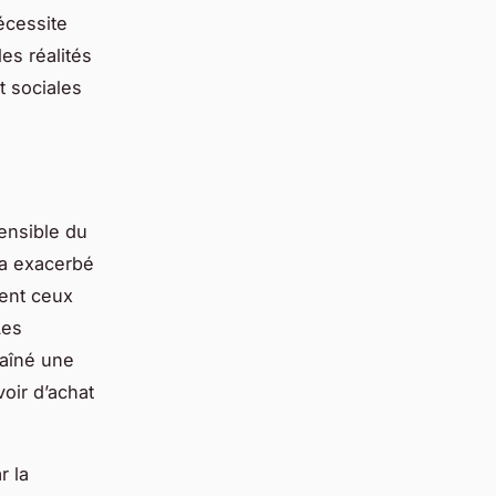
écessite
es réalités
t sociales
ensible du
a exacerbé
ent ceux
Les
raîné une
oir d’achat
r la