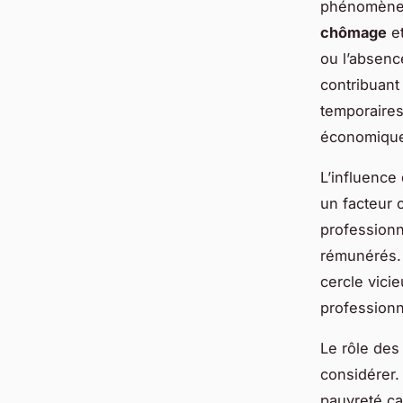
phénomène 
chômage
et
ou l’absenc
contribuant 
temporaires
économique 
L’influence
un facteur c
professionn
rémunérés. 
cercle vici
professionne
Le rôle des 
considérer.
pauvreté ca