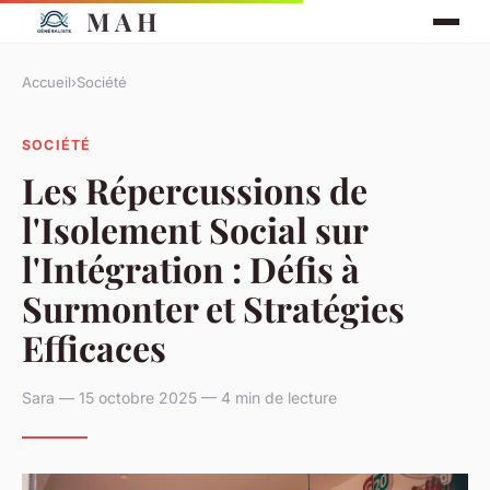
M A H
Accueil
›
Société
SOCIÉTÉ
Les Répercussions de
l'Isolement Social sur
l'Intégration : Défis à
Surmonter et Stratégies
Efficaces
Sara — 15 octobre 2025 — 4 min de lecture