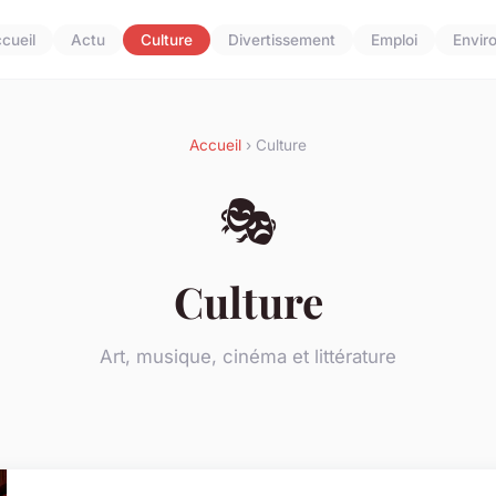
cueil
Actu
Culture
Divertissement
Emploi
Envir
Accueil
› Culture
🎭
Culture
Art, musique, cinéma et littérature