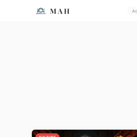
M A H
Ac