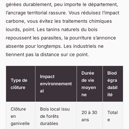
gérées durablement, peu importe le département,
l’ancrage territorial rassure. Vous réduisez l’impact
carbone, vous évitez les traitements chimiques
lourds, point. Les tanins naturels du bois
repoussent les parasites, la pourriture s’annonce
absente pour longtemps. Les industriels ne
tiennent pas la distance sur ce point.
Durée
Biod
Impact
Type de
de vie
égra
environnement
clôture
moyen
dabil
al
ne
ité
Clôture
Bois local issu
20 à 30
Total
en
de forêts
ans
e
ganivelle
durables