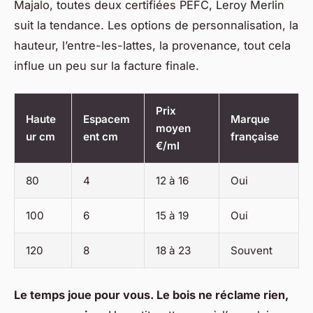
Majalo, toutes deux certifiées PEFC, Leroy Merlin
suit la tendance. Les options de personnalisation, la
hauteur, l’entre-les-lattes, la provenance, tout cela
influe un peu sur la facture finale.
Prix
Haute
Espacem
Marque
moyen
ur cm
ent cm
française
€/ml
80
4
12 à 16
Oui
100
6
15 à 19
Oui
120
8
18 à 23
Souvent
Le temps joue pour vous. Le bois ne réclame rien,