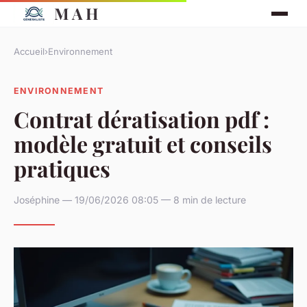
M A H
Accueil
›
Environnement
ENVIRONNEMENT
Contrat dératisation pdf :
modèle gratuit et conseils
pratiques
Joséphine — 19/06/2026 08:05 — 8 min de lecture