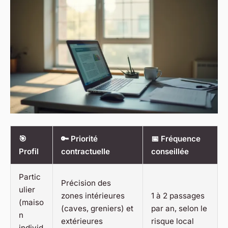
🎯
🔑 Priorité
📅 Fréquence
Profil
contractuelle
conseillée
Partic
Précision des
ulier
zones intérieures
1 à 2 passages
(maiso
(caves, greniers) et
par an, selon le
n
extérieures
risque local
individ